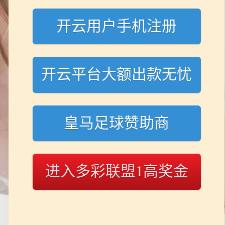
开云用户手机注册
开云平台大额出款无忧
皇马足球赞助商
进入多彩联盟1高奖金